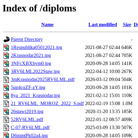
Index of /diploms
Name
Last modified
Size
D
Parent Directory
-
1Respublika05012021.jpg
2021-08-27 02:44
646K
2Krasnodar2021.jpg
2021-08-27 02:44
705K
3NFcXBXbvm0.jpg
2020-09-28 14:05
141K
3RV6LML2022Staw.jpg
2022-04-12 10:00
267K
3mKrasnodar2025RV6LML.pdf
2026-03-12 09:04
504K
5up4cqZF-zY.jpg
2020-09-28 14:05
101K
8ya_2021_Krasnodar.jpg
2021-02-12 15:01
110K
21_RV6LML_MOROZ_2022_S.pdf
2022-02-19 15:08
1.0M
26stawr2019.jpg
2020-11-20 13:35
185K
52RV6LML.pdf
2022-01-12 08:57
409K
C-07-RV6LML.pdf
2025-03-09 13:30
507K
D6mmtPk02a4.jpg
2020-09-28 14:05
109K