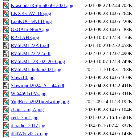
KrasnodarRSprint05012021.jpg
2021-08-27 02:44
702K
LKXKviAVcDo.jpg
2020-09-28 14:05
264K
LpoKUGJeNLU.jpg
2020-09-28 14:05
220K
OzOAfrpN6nA.jpg
2020-09-28 14:05
83K
RP71AH3.jpg
2020-10-07 12:59
76K
RV6LML22A1.pdf
2021-10-29 02:32
458K
RV6LML22222.pdf
2022-03-22 12:07
490K
RV6LML_23_02_2016.jpg
2020-10-07 12:59
749K
RV6LMLdiplom2021.jpg
2021-11-10 08:31
268K
Stawr10.jpg
2020-09-28 14:05
910K
Stawropol2024_A1_44.pdf
2026-04-28 19:52
411K
Wl64691c0Vs.jpg
2020-09-28 14:05
311K
YugRossii2021predwitogi.jpg
2021-09-24 11:53
192K
cUipf_amjlA.jpg
2020-09-28 14:05
104K
cert-r7m-1.jpg
2021-03-25 16:15
661K
d_radio_2017.jpg
2024-05-16 07:41
337K
dhdW6cv0Gxo.jpg
2020-09-28 14:05
143K