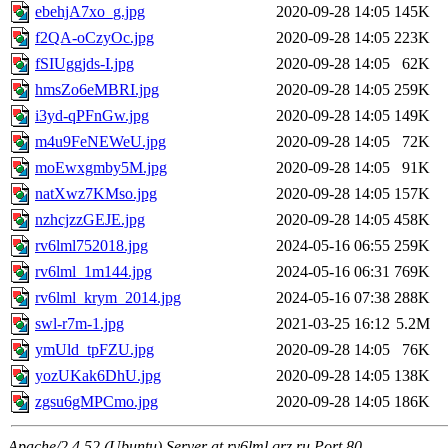
ebehjA7xo_g.jpg
2020-09-28 14:05
145K
f2QA-oCzyOc.jpg
2020-09-28 14:05
223K
fSIUggjds-I.jpg
2020-09-28 14:05
62K
hmsZo6eMBRI.jpg
2020-09-28 14:05
259K
i3yd-qPFnGw.jpg
2020-09-28 14:05
149K
m4u9FeNEWeU.jpg
2020-09-28 14:05
72K
moEwxgmby5M.jpg
2020-09-28 14:05
91K
natXwz7KMso.jpg
2020-09-28 14:05
157K
nzhcjzzGEJE.jpg
2020-09-28 14:05
458K
rv6lml752018.jpg
2024-05-16 06:55
259K
rv6lml_1m144.jpg
2024-05-16 06:31
769K
rv6lml_krym_2014.jpg
2024-05-16 07:38
288K
swl-r7m-1.jpg
2021-03-25 16:12
5.2M
ymUld_tpFZU.jpg
2020-09-28 14:05
76K
yozUKak6DhU.jpg
2020-09-28 14:05
138K
zgsu6gMPCmo.jpg
2020-09-28 14:05
186K
Apache/2.4.52 (Ubuntu) Server at rv6lml.qrz.ru Port 80